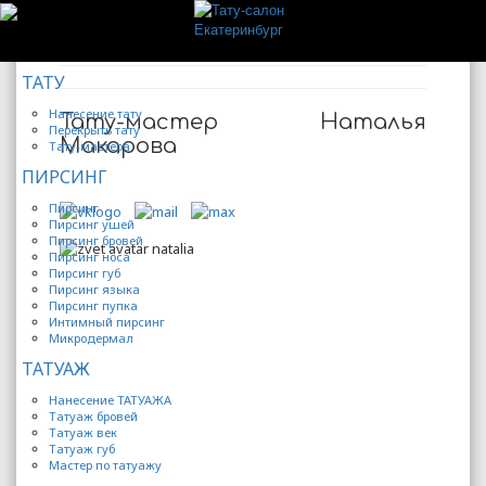
ТАТУ
Нанесение тату
Тату-мастер Наталья
Перекрыть тату
Макарова
Тату-мастера
ПИРСИНГ
Пирсинг
Пирсинг ушей
Пирсинг бровей
Пирсинг носа
Пирсинг губ
Пирсинг языка
Пирсинг пупка
Интимный пирсинг
Микродермал
ТАТУАЖ
Нанесение ТАТУАЖА
Татуаж бровей
Татуаж век
Татуаж губ
Мастер по татуажу