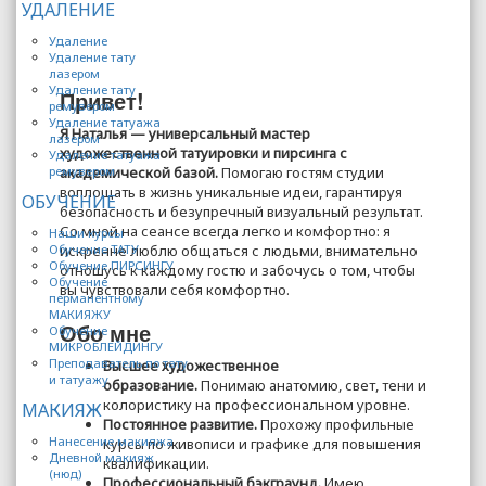
УДАЛЕНИЕ
Удаление
Удаление тату
лазером
Удаление тату
Привет!
ремувером
Удаление татуажа
Я Наталья — универсальный мастер
лазером
художественной татуировки и пирсинга с
Удаление татуажа
академической базой.
Помогаю гостям студии
ремувером
воплощать в жизнь уникальные идеи, гарантируя
ОБУЧЕНИЕ
безопасность и безупречный визуальный результат.
Со мной на сеансе всегда легко и комфортно: я
Наши курсы
искренне люблю общаться с людьми, внимательно
Обучение ТАТУ
Обучение ПИРСИНГУ
отношусь к каждому гостю и забочусь о том, чтобы
Обучение
вы чувствовали себя комфортно.
перманентному
МАКИЯЖУ
Обо мне
Обучение
МИКРОБЛЕЙДИНГУ
Преподаватель по тату
Высшее художественное
и татуажу
образование.
Понимаю анатомию, свет, тени и
колористику на профессиональном уровне.
МАКИЯЖ
Постоянное развитие.
Прохожу профильные
Нанесение макияжа
курсы по живописи и графике для повышения
Дневной макияж
квалификации.
(нюд)
Профессиональный бэкграунд.
Имею