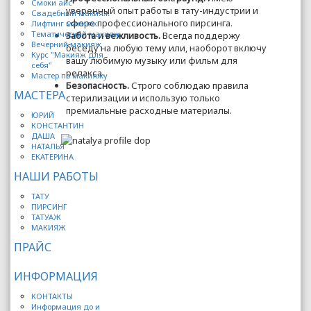
Смоки айс
уверенный опыт работы в тату-индустрии и
Свадебный макияж
сфере профессионального пирсинга.
Лифтинг макияж
Тематический макияж
Забота и вежливость.
Всегда поддержу
Вечерний макияж
беседу на любую тему или, наоборот включу
Курс "Макияж для
вашу любимую музыку или фильм для
себя"
релакса.
Мастер по макияжу
Безопасность.
Строго соблюдаю правила
МАСТЕРА
стерилизации и использую только
премиальные расходные материалы.
ЮРИЙ
КОНСТАНТИН
ДАША
НАТАЛЬЯ
ЕКАТЕРИНА
НАШИ РАБОТЫ
ТАТУ
ПИРСИНГ
ТАТУАЖ
МАКИЯЖ
ПРАЙС
ИНФОРМАЦИЯ
КОНТАКТЫ
Информация до и