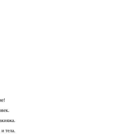
ме!
овек.
акияжа.
и тела.