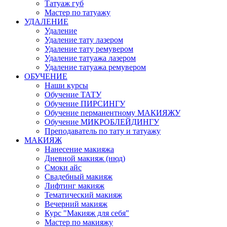
Татуаж губ
Мастер по татуажу
УДАЛЕНИЕ
Удаление
Удаление тату лазером
Удаление тату ремувером
Удаление татуажа лазером
Удаление татуажа ремувером
ОБУЧЕНИЕ
Наши курсы
Обучение ТАТУ
Обучение ПИРСИНГУ
Обучение перманентному МАКИЯЖУ
Обучение МИКРОБЛЕЙДИНГУ
Преподаватель по тату и татуажу
МАКИЯЖ
Нанесение макияжа
Дневной макияж (нюд)
Смоки айс
Свадебный макияж
Лифтинг макияж
Тематический макияж
Вечерний макияж
Курс "Макияж для себя"
Мастер по макияжу