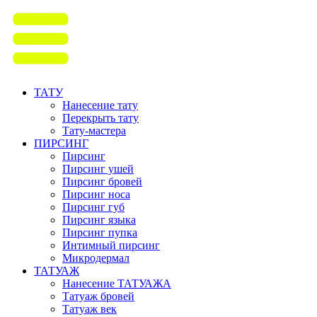
ТАТУ
Нанесение тату
Перекрыть тату
Тату-мастера
ПИРСИНГ
Пирсинг
Пирсинг ушей
Пирсинг бровей
Пирсинг носа
Пирсинг губ
Пирсинг языка
Пирсинг пупка
Интимный пирсинг
Микродермал
ТАТУАЖ
Нанесение ТАТУАЖА
Татуаж бровей
Татуаж век