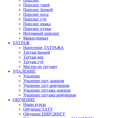
Пирсинг
Пирсинг ушей
Пирсинг бровей
Пирсинг носа
Пирсинг губ
Пирсинг языка
Пирсинг пупка
Интимный пирсинг
Микродермал
ТАТУАЖ
Нанесение ТАТУАЖА
Татуаж бровей
Татуаж век
Татуаж губ
Мастер по татуажу
УДАЛЕНИЕ
Удаление
Удаление тату лазером
Удаление тату ремувером
Удаление татуажа лазером
Удаление татуажа ремувером
ОБУЧЕНИЕ
Наши курсы
Обучение ТАТУ
Обучение ПИРСИНГУ