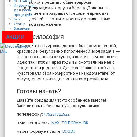
КОНТАКТЫ
помочь решить любые вопросы.
Информация
Репутация
, которую я берегу. Довольные
до и после
клиенты возвращаются сами и приводят
процедуры
друзей — сотни искренних отзывов тому
Блог
Статьи
подтверждение.
Вакансии
Моя философия
АКЦИИ
Я верю, что татуировка должна быть осмысленной,
красивой и безупречно исполненной. Моя задача —
не просто нанести рисунок, а помочь вам воплотить
идею так, чтобы через годы вы смотрели на неё с
гордостью и радостью. Для меня важно, чтобы вы
чувствовали себя комфортно на каждом этапе: от
обсуждения эскиза до финального результата.
Готовы начать?
Давайте создадим что‑то особенное вместе!
Запишитесь на бесплатную консультацию:
по телефону:
+79221322922
в мессенджерах:
МАХ
,
TELEGRAM
,
ВК
через форму на сайте:
DIKIDI