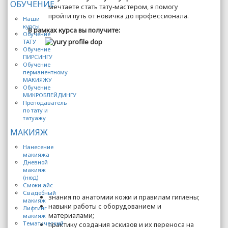
ОБУЧЕНИЕ
мечтаете стать тату‑мастером, я помогу
пройти путь от новичка до профессионала.
Наши
курсы
В рамках курса вы получите:
Обучение
ТАТУ
Обучение
ПИРСИНГУ
Обучение
перманентному
МАКИЯЖУ
Обучение
МИКРОБЛЕЙДИНГУ
Преподаватель
по тату и
татуажу
МАКИЯЖ
Нанесение
макияжа
Дневной
макияж
(нюд)
Смоки айс
Свадебный
знания по анатомии кожи и правилам гигиены;
макияж
навыки работы с оборудованием и
Лифтинг
материалами;
макияж
Тематический
практику создания эскизов и их переноса на