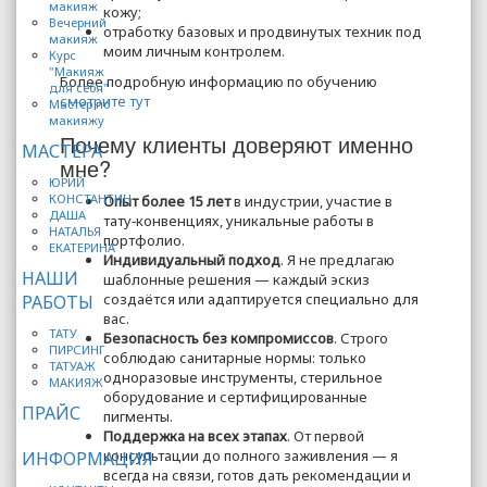
макияж
кожу;
Вечерний
отработку базовых и продвинутых техник под
макияж
моим личным контролем.
Курс
"Макияж
Более подробную информацию по обучению
для себя"
смотрите тут
Мастер по
макияжу
Почему клиенты доверяют именно
МАСТЕРА
мне?
ЮРИЙ
КОНСТАНТИН
Опыт более 15 лет
в индустрии, участие в
ДАША
тату‑конвенциях, уникальные работы в
НАТАЛЬЯ
портфолио.
ЕКАТЕРИНА
Индивидуальный подход
. Я не предлагаю
НАШИ
шаблонные решения — каждый эскиз
создаётся или адаптируется специально для
РАБОТЫ
вас.
ТАТУ
Безопасность без компромиссов
. Строго
ПИРСИНГ
соблюдаю санитарные нормы: только
ТАТУАЖ
одноразовые инструменты, стерильное
МАКИЯЖ
оборудование и сертифицированные
ПРАЙС
пигменты.
Поддержка на всех этапах
. От первой
консультации до полного заживления — я
ИНФОРМАЦИЯ
всегда на связи, готов дать рекомендации и