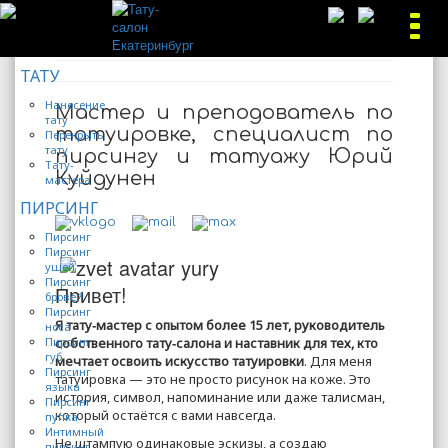
ТАТУ
Нанесение
Мастер и преподователь по
тату
татуировке, специалист по
Перекрыть
тату
пирсингу и татуажу Юрий
Тату-
Куйдунен
мастера
ПИРСИНГ
Пирсинг
Пирсинг
ушей
Пирсинг
Привет!
бровей
Пирсинг
Я тату‑мастер с опытом более 15 лет, руководитель
носа
Пирсинг
собственного тату‑салона и наставник для тех, кто
губ
мечтает освоить искусство татуировки
. Для меня
Пирсинг
татуировка — это не просто рисунок на коже. Это
языка
история, символ, напоминание или даже талисман,
Пирсинг
который остаётся с вами навсегда.
пупка
Интимный
Не штампую одинаковые эскизы, а создаю
пирсинг