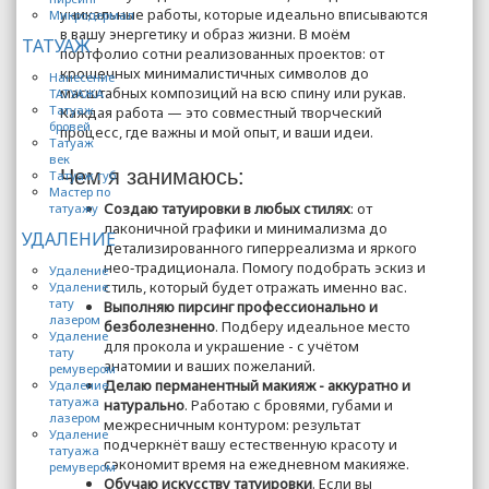
уникальные работы, которые идеально вписываются
Микродермал
в вашу энергетику и образ жизни. В моём
ТАТУАЖ
портфолио сотни реализованных проектов: от
крошечных минималистичных символов до
Нанесение
масштабных композиций на всю спину или рукав.
ТАТУАЖА
Татуаж
Каждая работа — это совместный творческий
бровей
процесс, где важны и мой опыт, и ваши идеи.
Татуаж
век
Чем я занимаюсь:
Татуаж губ
Мастер по
Создаю татуировки в любых стилях
: от
татуажу
лаконичной графики и минимализма до
УДАЛЕНИЕ
детализированного гиперреализма и яркого
нео‑традиционала. Помогу подобрать эскиз и
Удаление
стиль, который будет отражать именно вас.
Удаление
тату
Выполняю пирсинг профессионально и
лазером
безболезненно
. Подберу идеальное место
Удаление
для прокола и украшение - с учётом
тату
анатомии и ваших пожеланий.
ремувером
Делаю перманентный макияж - аккуратно и
Удаление
татуажа
натурально
. Работаю с бровями, губами и
лазером
межресничным контуром: результат
Удаление
подчеркнёт вашу естественную красоту и
татуажа
сэкономит время на ежедневном макияже.
ремувером
Обучаю искусству татуировки
. Если вы